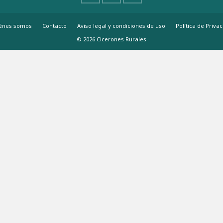
énes somos
Contacto
Aviso legal y condiciones de uso
Política de Priva
© 2026 Cicerones Rurales