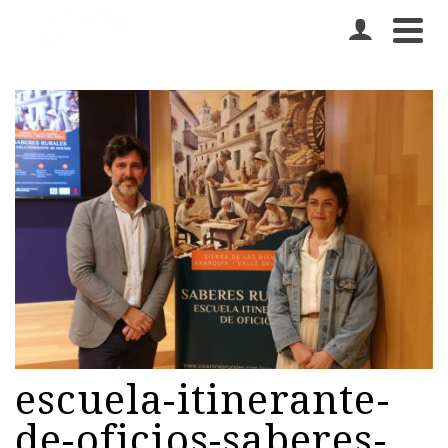
escuela-itinerante-
de-oficios-saberes-