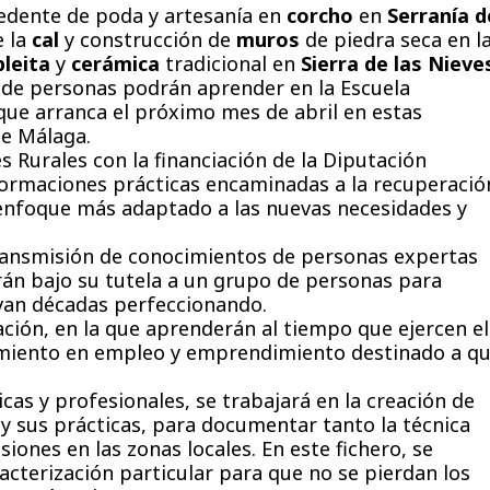
dente de poda y artesanía en
corcho
en
Serranía d
e la
cal
y construcción de
muros
de piedra seca en l
pleita
y
cerámica
tradicional en
Sierra de las Nieve
a de personas podrán aprender en la Escuela
 que arranca el próximo mes de abril en estas
de Málaga.
s Rurales con la financiación de la Diputación
 formaciones prácticas encaminadas a la recuperació
 enfoque más adaptado a las nuevas necesidades y
ransmisión de conocimientos de personas expertas
rán bajo su tutela a un grupo de personas para
levan décadas perfeccionando.
ción, en la que aprenderán al tiempo que ejercen el
amiento en empleo y emprendimiento destinado a q
icas y profesionales, se trabajará en la creación de
s y sus prácticas, para documentar tanto la técnica
iones en las zonas locales. En este fichero, se
acterización particular para que no se pierdan los